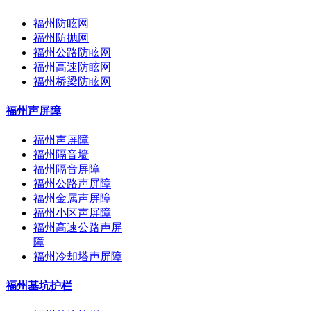
福州防眩网
福州防抛网
福州公路防眩网
福州高速防眩网
福州桥梁防眩网
福州声屏障
福州声屏障
福州隔音墙
福州隔音屏障
福州公路声屏障
福州金属声屏障
福州小区声屏障
福州高速公路声屏
障
福州冷却塔声屏障
福州基坑护栏