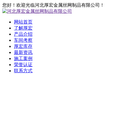
您好！欢迎光临河北厚宏金属丝网制品有限公司！
网站首页
了解厚宏
产品介绍
车间考察
厚宏库存
最新资讯
施工案例
荣誉认证
联系方式