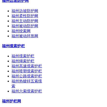
福州边坡防护网
福州边坡防护网
福州柔性防护网
福州主动防护网
福州被动防护网
福州绞索网
福州被动环形网
福州缆索护栏
福州缆索护栏
福州绳索护栏
福州高速缆索护栏
福州喷塑缆索护栏
福州公路缆索护栏
福州热镀锌五索缆
索
福州六索缆索护栏
福州护栏网