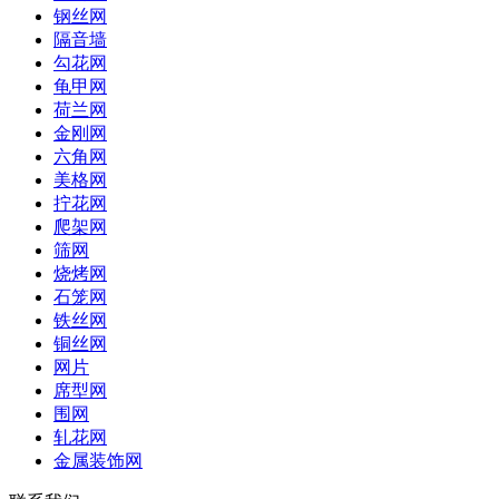
钢丝网
隔音墙
勾花网
龟甲网
荷兰网
金刚网
六角网
美格网
拧花网
爬架网
筛网
烧烤网
石笼网
铁丝网
铜丝网
网片
席型网
围网
轧花网
金属装饰网